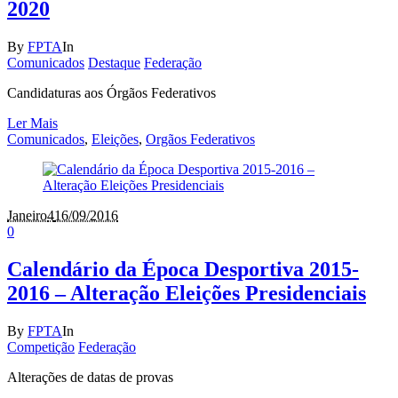
2020
By
FPTA
In
Comunicados
Destaque
Federação
Candidaturas aos Órgãos Federativos
Ler Mais
Comunicados
,
Eleições
,
Orgãos Federativos
Janeiro
4
16/09/2016
0
Calendário da Época Desportiva 2015-
2016 – Alteração Eleições Presidenciais
By
FPTA
In
Competição
Federação
Alterações de datas de provas