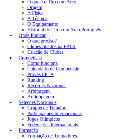
O que é o Tiro com Arco
Origem
A Física
A Técnica
O Equipamento
Historial do Tiro com Arco Português
Onde Praticar
O que preciso?
Clubes filiados na FPTA
Criação de Clubes
Competição
Como funciona
Calendário de Competição
Provas FPTA
Ranking
Recordes Nacionais
Arbitragem
Antidopagem
Seleções Nacionais
Grupos de Trabalho
Participações Internacionais
Jogos Olímpicos
Federações Internacionais
Formação
Formação de Treinadores