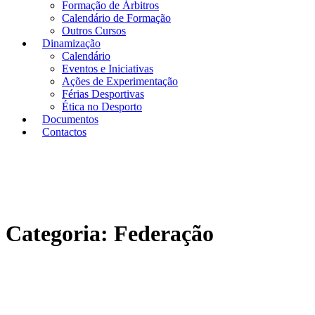
Formação de Árbitros
Calendário de Formação
Outros Cursos
Dinamização
Calendário
Eventos e Iniciativas
Ações de Experimentação
Férias Desportivas
Ética no Desporto
Documentos
Contactos
Categoria:
Federação