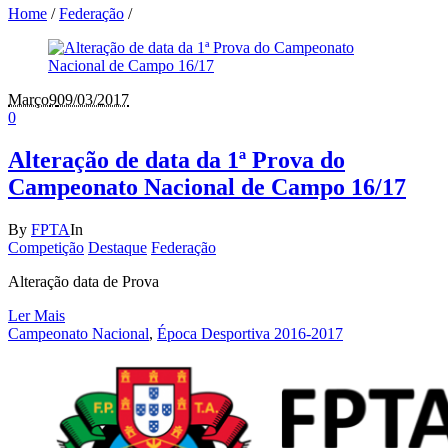
Home
/
Federação
/
Março
9
09/03/2017
0
Alteração de data da 1ª Prova do
Campeonato Nacional de Campo 16/17
By
FPTA
In
Competição
Destaque
Federação
Alteração data de Prova
Ler Mais
Campeonato Nacional
,
Época Desportiva 2016-2017