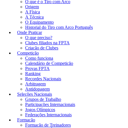
O que é o Tiro com Arco
Origem
A Física
A Técnica
O Equipamento
Historial do Tiro com Arco Português
Onde Praticar
O que preciso?
Clubes filiados na FPTA
Criação de Clubes
Competição
Como funciona
Calendário de Competição
Provas FPTA
Ranking
Recordes Nacionais
Arbitragem
Antidopagem
Seleções Nacionais
Grupos de Trabalho
Participações Internacionais
Jogos Olímpicos
Federações Internacionais
Formação
Formação de Treinadores