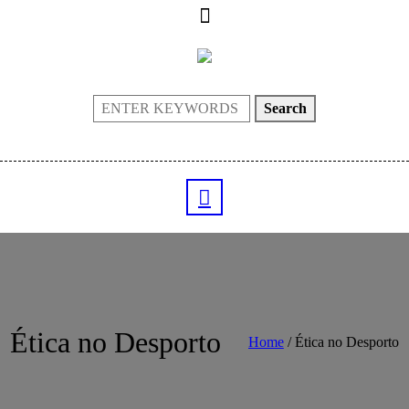
Search
Ética no Desporto
Home
/
Ética no Desporto