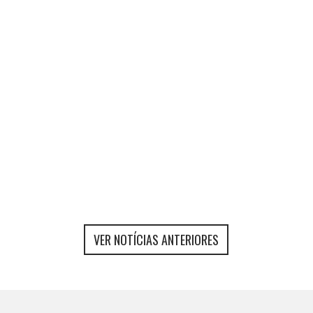
IN
ARBITRAGEM
CLUBES
COMPETIÇÃO
DESTAQUE
FEDERAÇÃO
FORMAÇÃO
SELEÇÕES
21 de junho 2026
read more
VER NOTÍCIAS ANTERIORES