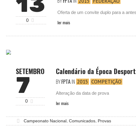
13
BY
FPTA
IN
2015
FEDERAÇÃO
Oferta de um convite duplo para a an
0
ler mais
SETEMBRO
Calendário da Época Desport
7
BY
FPTA
IN
2015
COMPETIÇÃO
Alteração da data de prova
0
ler mais
,
,
Campeonato Nacional
Comunicados
Provas