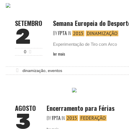
SETEMBRO
Semana Europeia do Desport
2
BY
FPTA
IN
2015
DINAMIZAÇÃO
Experimentação de Tiro com Arco
0
ler mais
,
dinamização
eventos
AGOSTO
Encerramento para Férias
3
BY
FPTA
IN
2015
FEDERAÇÃO