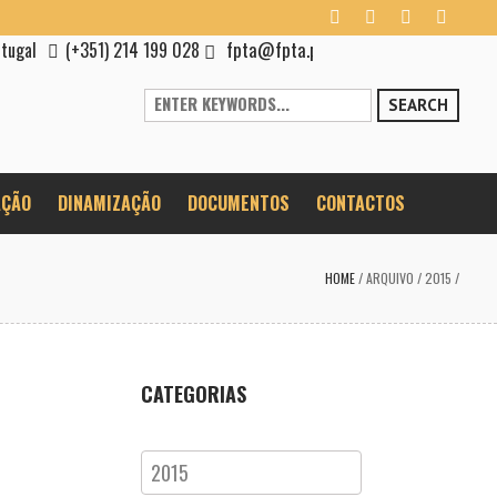
fpta@fpta.pt
rtugal
(+351) 214 199 028
SEARCH
ÇÃO
DINAMIZAÇÃO
DOCUMENTOS
CONTACTOS
HOME
/
ARQUIVO
/
2015
/
CATEGORIAS
Categorias