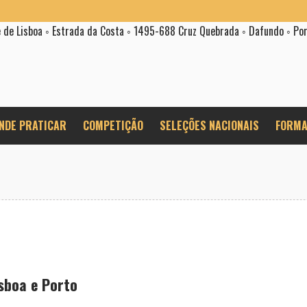
e de Lisboa ◦ Estrada da Costa ◦ 1495-688 Cruz Quebrada ◦ Dafundo ◦ Po
NDE PRATICAR
COMPETIÇÃO
SELEÇÕES NACIONAIS
FORMA
sboa e Porto