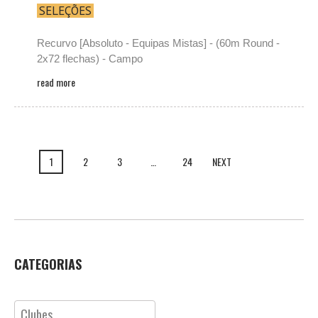
SELEÇÕES
Recurvo [Absoluto - Equipas Mistas] - (60m Round -
2x72 flechas) - Campo
read more
1
2
3
…
24
NEXT
CATEGORIAS
Categorias