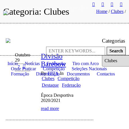
Anexo à residência dos Serviços de Ação Social da Universidade
Categoria:
Clubes
Home
/
Clubes
/
Categorias
Search
Outubro
Divisão
Categorias
29
Barebow
Início
Notícias
Federação
Tiro com Arco
7
Onde Praticar
Competição
Seleções Nacionais
By
FPTA
In
Formação
Dinamização
Documentos
Contactos
Clubes
Competição
Destaque
Federação
Época Desportiva
2020/2021
read more