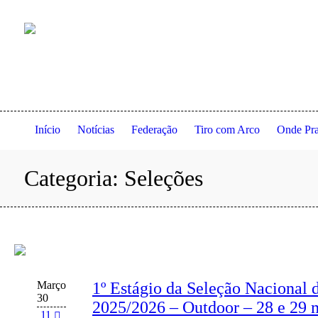
Anexo à residência dos Serviços de Ação Social da Universidade
Início
Notícias
Federação
Tiro com Arco
Onde Pra
Categoria:
Seleções
Março
1º Estágio da Seleção Nacional
30
2025/2026 – Outdoor – 28 e 29 
11