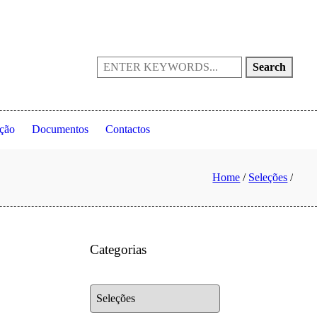
Portugal
(+351) 214 199 028
fpta@fpta.pt
Search
ção
Documentos
Contactos
Home
/
Seleções
/
Categorias
Categorias