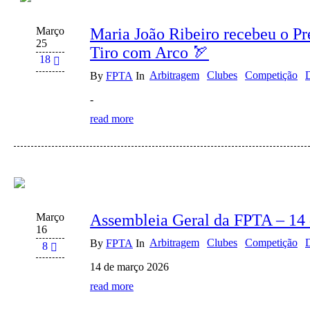
Março
Maria João Ribeiro recebeu o P
25
Tiro com Arco 🏹
18
Arbitragem
Clubes
Competição
By
FPTA
In
-
read more
Março
Assembleia Geral da FPTA – 14
16
Arbitragem
Clubes
Competição
By
FPTA
In
8
14 de março 2026
read more