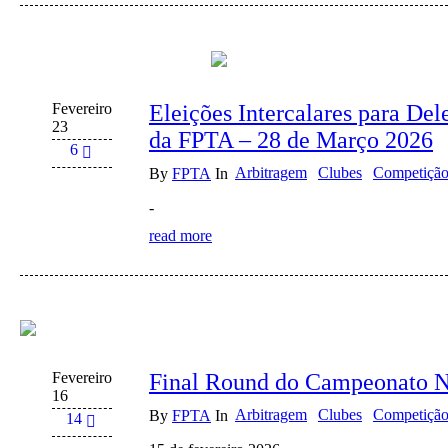
Fevereiro
Eleições Intercalares para De
23
da FPTA – 28 de Março 2026
6
Arbitragem
Clubes
Competiçã
By
FPTA
In
-
read more
Fevereiro
Final Round do Campeonato N
16
Arbitragem
Clubes
Competiçã
By
FPTA
In
14