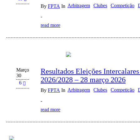
Arbitragem
Clubes
Competição
By
FPTA
In
-
read more
Março
Resultados Eleições Intercalare
30
2026/2028 – 28 março 2026
6
Arbitragem
Clubes
Competição
By
FPTA
In
-
read more