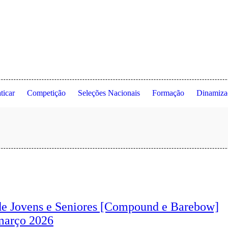
 de Lisboa ◦ Estrada da Costa ◦ 1495-688 Cruz Quebrada ◦ Dafundo ◦ 
ticar
Competição
Seleções Nacionais
Formação
Dinamiza
 de Jovens e Seniores [Compound e Barebow]
março 2026