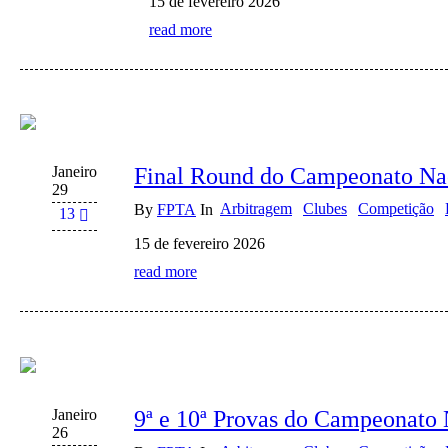
15 de fevereiro 2026
read more
Janeiro
Final Round do Campeonato Nac
29
Arbitragem
Clubes
Competição
By
FPTA
In
13
15 de fevereiro 2026
read more
Janeiro
9ª e 10ª Provas do Campeonato 
26