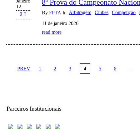
Janeiro
8ª Prova do Campeonato Nacion
12
Arbitragem
Clubes
Competição
By
FPTA
In
9
11 de janeiro 2026
read more
PREV
1
2
3
4
5
6
…
Parceiros Institucionais