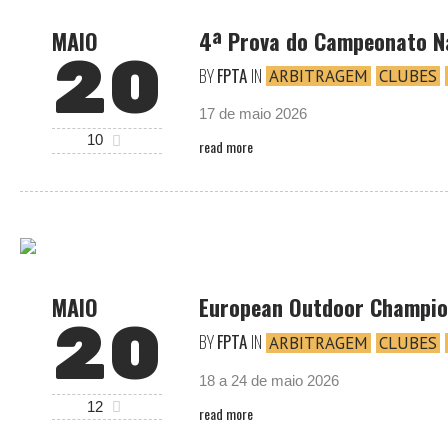
MAIO
4ª Prova do Campeonato N
20
BY
FPTA
IN
ARBITRAGEM
CLUBES
17 de maio 2026
10
read more
MAIO
European Outdoor Champion
20
BY
FPTA
IN
ARBITRAGEM
CLUBES
18 a 24 de maio 2026
12
read more