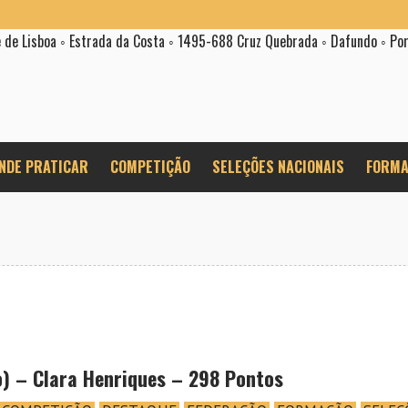
e de Lisboa ◦ Estrada da Costa ◦ 1495-688 Cruz Quebrada ◦ Dafundo ◦ Po
NDE PRATICAR
COMPETIÇÃO
SELEÇÕES NACIONAIS
FORMA
o) – Clara Henriques – 298 Pontos