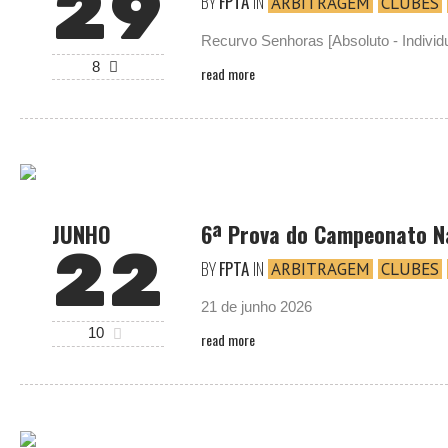
29
BY
FPTA
IN
ARBITRAGEM
CLUBES
Recurvo Senhoras [Absoluto - Individ
8
read more
JUNHO
6ª Prova do Campeonato N
22
BY
FPTA
IN
ARBITRAGEM
CLUBES
21 de junho 2026
10
read more