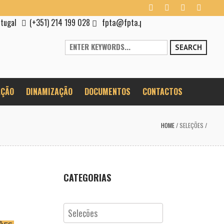
fpta@fpta.pt
rtugal
(+351) 214 199 028
SEARCH
ÇÃO
DINAMIZAÇÃO
DOCUMENTOS
CONTACTOS
HOME
/
SELEÇÕES
/
CATEGORIAS
Categorias