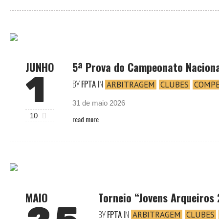
JUNHO
5ª Prova do Campeonato Nacion
1
BY
FPTA
IN
ARBITRAGEM
CLUBES
COMPE
31 de maio 2026
10
read more
MAIO
Torneio “Jovens Arqueiros
BY
FPTA
IN
ARBITRAGEM
CLUBES