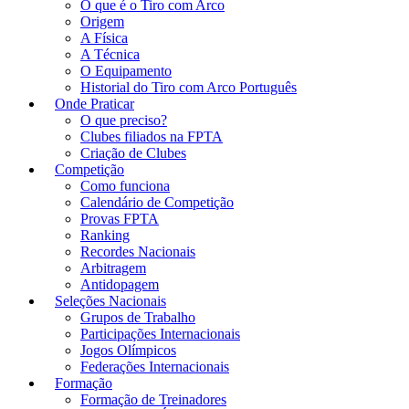
O que é o Tiro com Arco
Origem
A Física
A Técnica
O Equipamento
Historial do Tiro com Arco Português
Onde Praticar
O que preciso?
Clubes filiados na FPTA
Criação de Clubes
Competição
Como funciona
Calendário de Competição
Provas FPTA
Ranking
Recordes Nacionais
Arbitragem
Antidopagem
Seleções Nacionais
Grupos de Trabalho
Participações Internacionais
Jogos Olímpicos
Federações Internacionais
Formação
Formação de Treinadores