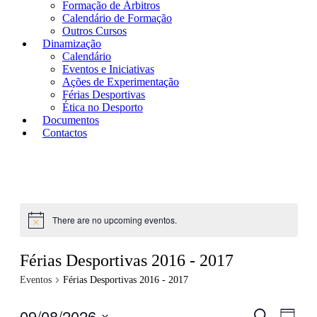
Formação de Árbitros
Calendário de Formação
Outros Cursos
Dinamização
Calendário
Eventos e Iniciativas
Ações de Experimentação
Férias Desportivas
Ética no Desporto
Documentos
Contactos
There are no upcoming eventos.
Férias Desportivas 2016 - 2017
Eventos
Férias Desportivas 2016 - 2017
09/08/2026
Eventos
Even
Pesquisar