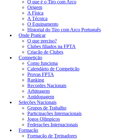
O que é o Tiro com Arco
Origem
A Física
A Técnica
O Equipamento
Historial do Tiro com Arco Português
Onde Praticar
O que preciso?
Clubes filiados na FPTA
Criação de Clubes
Competição
Como funciona
Calendário de Competição
Provas FPTA
Ranking
Recordes Nacionais
Arbitragem
Antidopagem
Seleções Nacionais
Grupos de Trabalho
Participações Internacionais
Jogos Olímpicos
Federações Internacionais
Formação
Formação de Treinadores