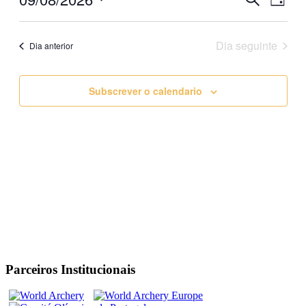
Day
View
Search
Selecione
Navig
data
and
Dia seguinte
Dia anterior
Views
Navigati
Subscrever o calendario
Parceiros Institucionais