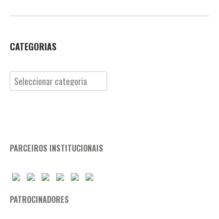
CATEGORIAS
Categorias
PARCEIROS INSTITUCIONAIS
PATROCINADORES
© 2022 ◦ FEDERAÇÂO PORTUGUESA DE TIRO COM ARCO ◦