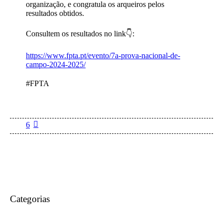
organização, e congratula os arqueiros pelos
resultados obtidos.
Consultem os resultados no link
👇
:
https://www.fpta.pt/evento/7a-prova-nacional-de-
campo-2024-2025/
#FPTA
6
Categorias