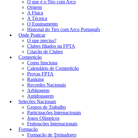
O que é o Tiro com Arco
Origem
A Física
A Técnica
O Equipamento
Historial do Tiro com Arco Português
Onde Praticar
O que preciso?
Clubes filiados na FPTA
Criação de Clubes
Competição
Como funciona
Calendário de Competição
Provas FPTA
Ranking
Recordes Nacionais
Arbitragem
Antidopagem
Seleções Nacionais
Grupos de Trabalho
Participações Internacionais
Jogos Olímpicos
Federações Internacionais
Formação
Formação de Treinadores