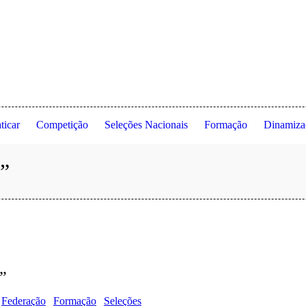
 de Lisboa ◦ Estrada da Costa ◦ 1495-688 Cruz Quebrada ◦ Dafundo ◦ 
ticar
Competição
Seleções Nacionais
Formação
Dinamiza
”
”
Federação
Formação
Seleções