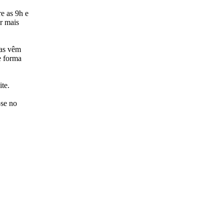
e as 9h e
r mais
tas vêm
e forma
ite.
-se no