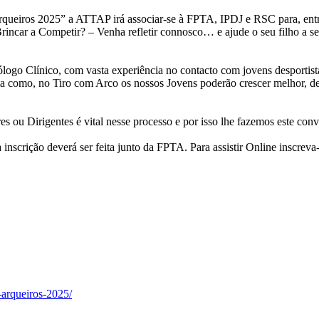
queiros 2025” a ATTAP irá associar-se à FPTA, IPDJ e RSC para, entr
Brincar a Competir? – Venha refletir connosco… e ajude o seu filho a se
logo Clínico, com vasta experiência no contacto com jovens desportis
orma como, no Tiro com Arco os nossos Jovens poderão crescer melhor, d
s ou Dirigentes é vital nesse processo e por isso lhe fazemos este conv
 a inscrição deverá ser feita junto da FPTA. Para assistir Online inscreva
-arqueiros-2025/