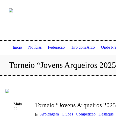
Anexo à residência dos Serviços de Ação Social da Universidade
Início
Notícias
Federação
Tiro com Arco
Onde Pra
Torneio “Jovens Arqueiros 2025
Maio
Torneio “Jovens Arqueiros 2025
22
Arbitragem
Clubes
Competição
Destaque
In