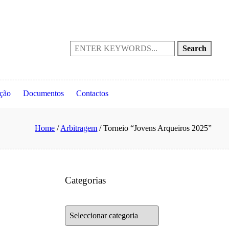
Portugal
(+351) 214 199 028
fpta@fpta.pt
Search
ção
Documentos
Contactos
Home
/
Arbitragem
/
Torneio “Jovens Arqueiros 2025”
Categorias
Categorias