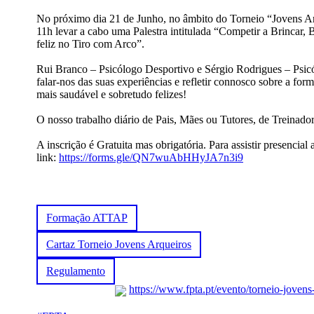
No próximo dia 21 de Junho, no âmbito do Torneio “Jovens Ar
11h levar a cabo uma Palestra intitulada “Competir a Brincar, 
feliz no Tiro com Arco”.
Rui Branco – Psicólogo Desportivo e Sérgio Rodrigues – Psicó
falar-nos das suas experiências e refletir connosco sobre a f
mais saudável e sobretudo felizes!
O nosso trabalho diário de Pais, Mães ou Tutores, de Treinadore
A inscrição é Gratuita mas obrigatória. Para assistir presencial
link:
https://forms.gle/QN7wuAbHHyJA7n3i9
Formação ATTAP
Cartaz Torneio Jovens Arqueiros
Regulamento
https://www.fpta.pt/evento/torneio-jovens