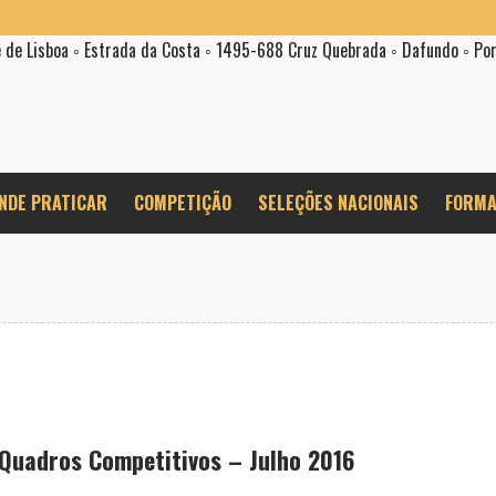
e de Lisboa ◦ Estrada da Costa ◦ 1495-688 Cruz Quebrada ◦ Dafundo ◦ Po
NDE PRATICAR
COMPETIÇÃO
SELEÇÕES NACIONAIS
FORMA
Quadros Competitivos – Julho 2016