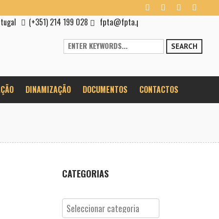
fpta@fpta.pt
rtugal
(+351) 214 199 028
SEARCH
ÇÃO
DINAMIZAÇÃO
DOCUMENTOS
CONTACTOS
CATEGORIAS
Categorias