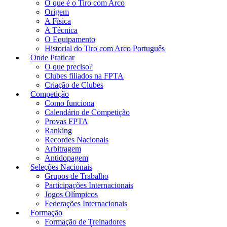
O que é o Tiro com Arco
Origem
A Física
A Técnica
O Equipamento
Historial do Tiro com Arco Português
Onde Praticar
O que preciso?
Clubes filiados na FPTA
Criação de Clubes
Competição
Como funciona
Calendário de Competição
Provas FPTA
Ranking
Recordes Nacionais
Arbitragem
Antidopagem
Seleções Nacionais
Grupos de Trabalho
Participações Internacionais
Jogos Olímpicos
Federações Internacionais
Formação
Formação de Treinadores