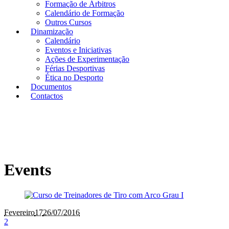
Formação de Árbitros
Calendário de Formação
Outros Cursos
Dinamização
Calendário
Eventos e Iniciativas
Ações de Experimentação
Férias Desportivas
Ética no Desporto
Documentos
Contactos
Events
Fevereiro
17
26/07/2016
2