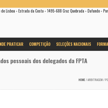
e de Lisboa ◦ Estrada da Costa ◦ 1495-688 Cruz Quebrada ◦ Dafundo ◦ Po
NDE PRATICAR
COMPETIÇÃO
SELEÇÕES NACIONAIS
FORMA
ados pessoais dos delegados da FPTA
HOME
/
ARBITRAGEM
/
PE