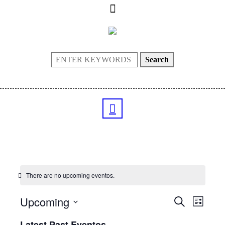
Search
There are no upcoming eventos.
Upcoming
Eventos
Evento
Pesquisar
List
Views
Search
Selecione
Naviga
Latest Past Eventos
data