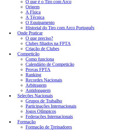
O que é o Tiro com Arco
Origem
A Física
A Técnica
O Equipamento
Historial do Tiro com Arco Português
Onde Praticar
O que preciso?
Clubes filiados na FPTA
Criação de Clubes
Competição
Como funciona
Calendário de Competição
Provas FPTA
Ranking
Recordes Nacionais
Arbitragem
Antidopagem
Seleções Nacionais
Grupos de Trabalho
Participações Internacionais
Jogos Olímpicos
Federações Internacionais
Formação
Formação de Treinadores