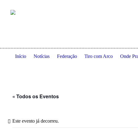
Anexo à residência dos Serviços de Ação Social da Universidade
Início
Notícias
Federação
Tiro com Arco
Onde Pra
« Todos os Eventos
Este evento já decorreu.