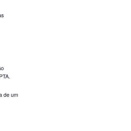
as
ão
FPTA.
ia de um
.