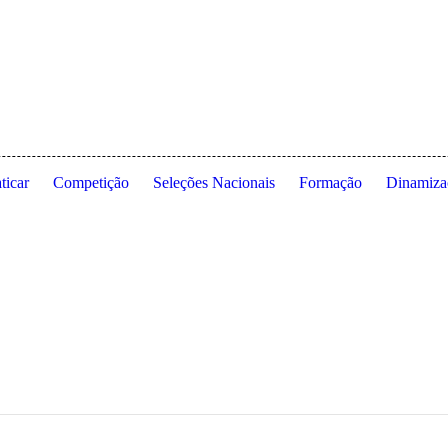
 de Lisboa ◦ Estrada da Costa ◦ 1495-688 Cruz Quebrada ◦ Dafundo ◦ 
ticar
Competição
Seleções Nacionais
Formação
Dinamiza