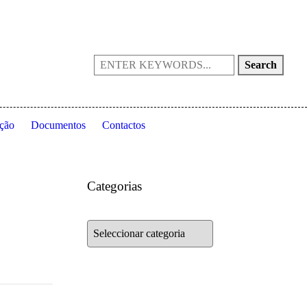
Portugal
(+351) 214 199 028
fpta@fpta.pt
Search
ção
Documentos
Contactos
Categorias
Categorias