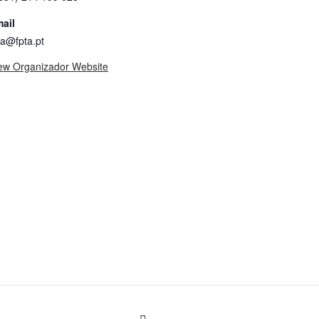
ail
ta@fpta.pt
ew Organizador Website