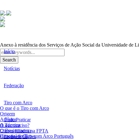
Anexo à residência dos Serviços de Ação Social da Universidade de L
Início
Search
Notícias
Federação
Tiro com Arco
O que é o Tiro com Arco
Origem
A Física
Onde Praticar
A Técnica
O que preciso?
O Equipamento
Clubes filiados na FPTA
Historial do Tiro com Arco Português
Criação de Clubes
Competição