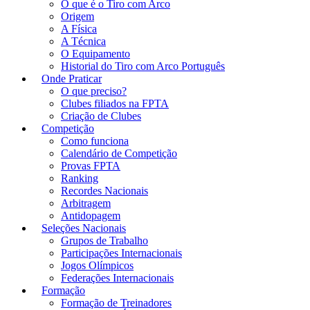
O que é o Tiro com Arco
Origem
A Física
A Técnica
O Equipamento
Historial do Tiro com Arco Português
Onde Praticar
O que preciso?
Clubes filiados na FPTA
Criação de Clubes
Competição
Como funciona
Calendário de Competição
Provas FPTA
Ranking
Recordes Nacionais
Arbitragem
Antidopagem
Seleções Nacionais
Grupos de Trabalho
Participações Internacionais
Jogos Olímpicos
Federações Internacionais
Formação
Formação de Treinadores