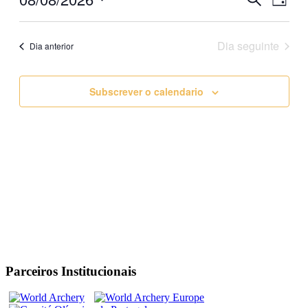
Day
View
Search
Selecione
Navig
data
and
Dia seguinte
Dia anterior
Views
Navigati
Subscrever o calendario
Parceiros Institucionais