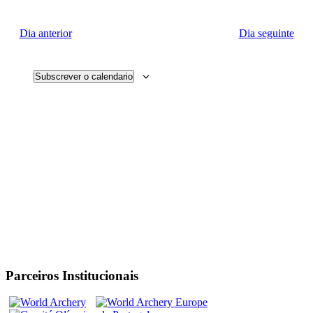
Search
Navi
data
and
Dia anterior
Dia seguinte
Views
Navigati
Subscrever o calendario
Parceiros Institucionais