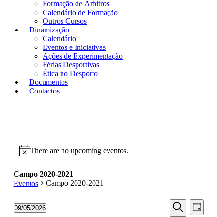
Formação de Árbitros
Calendário de Formação
Outros Cursos
Dinamização
Calendário
Eventos e Iniciativas
Ações de Experimentação
Férias Desportivas
Ética no Desporto
Documentos
Contactos
There are no upcoming eventos.
Campo 2020-2021
Campo 2020-2021
Eventos
Eventos
Even
09/05/2026
Day
View
Selecione
Pesquisar