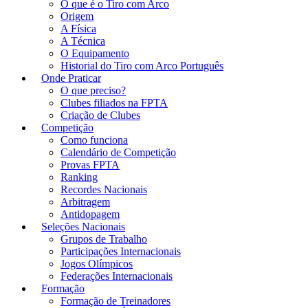
O que é o Tiro com Arco
Origem
A Física
A Técnica
O Equipamento
Historial do Tiro com Arco Português
Onde Praticar
O que preciso?
Clubes filiados na FPTA
Criação de Clubes
Competição
Como funciona
Calendário de Competição
Provas FPTA
Ranking
Recordes Nacionais
Arbitragem
Antidopagem
Seleções Nacionais
Grupos de Trabalho
Participações Internacionais
Jogos Olímpicos
Federações Internacionais
Formação
Formação de Treinadores