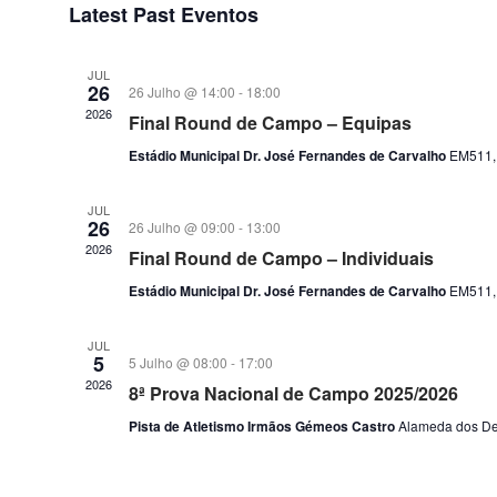
Latest Past Eventos
data
JUL
26
26 Julho @ 14:00
-
18:00
2026
Final Round de Campo – Equipas
Estádio Municipal Dr. José Fernandes de Carvalho
EM511, 
JUL
26
26 Julho @ 09:00
-
13:00
2026
Final Round de Campo – Individuais
Estádio Municipal Dr. José Fernandes de Carvalho
EM511, 
JUL
5
5 Julho @ 08:00
-
17:00
2026
8ª Prova Nacional de Campo 2025/2026
Pista de Atletismo Irmãos Gémeos Castro
Alameda dos De