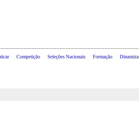
dade de Lisboa ◦ Estrada da Costa ◦ 1495-688 Cruz Quebrada ◦ Dafundo
ticar
Competição
Seleções Nacionais
Formação
Dinamiza