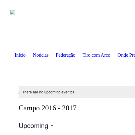
Anexo à residência dos Serviços de Ação Social da Universi
Início
Notícias
Federação
Tiro com Arco
Onde Pra
There are no upcoming eventos.
Campo 2016 - 2017
Upcoming
Selecione