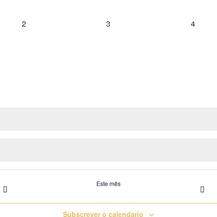
0 eventos,
0 eventos,
0 event
2
3
4
Este mês
Subscrever o calendario