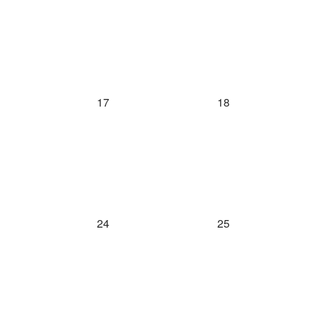
0 eventos,
0 eventos,
17
18
0 eventos,
0 eventos,
24
25