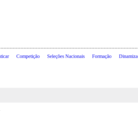
dade de Lisboa ◦ Estrada da Costa ◦ 1495-688 Cruz Quebrada ◦ Dafundo
ticar
Competição
Seleções Nacionais
Formação
Dinamiza
7