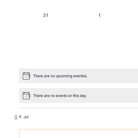
0 eventos,
0 eventos,
31
1
There are no upcoming eventos.
There are no events on this day.
Jul