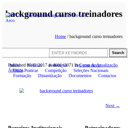
Anexo à residência dos Serviços de Ação Social da Universidade d
background curso treinadores
Home
/
background curso treinadores
Search
Published
09/11/2017
at 4606×3071 in
Curso de Atualização
Início
Notícias
Federação
Tiro com Arco
Árbitros
.
Onde Praticar
Competição
Seleções Nacionais
Formação
Dinamização
Documentos
Contactos
Next →
Parceiros Institucionais
Patrocinadores