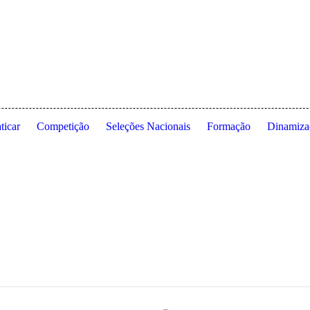
 de Lisboa ◦ Estrada da Costa ◦ 1495-688 Cruz Quebrada ◦ Dafundo ◦ 
ticar
Competição
Seleções Nacionais
Formação
Dinamiza