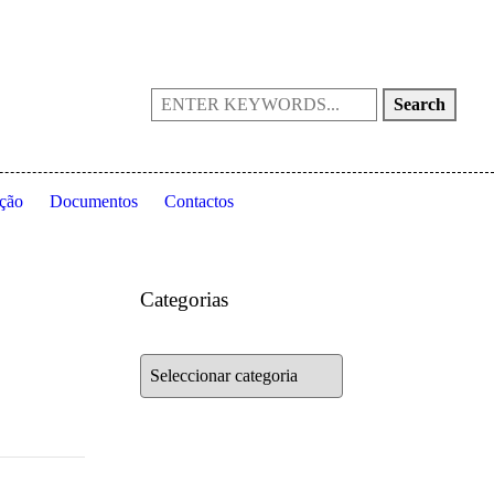
Portugal
(+351) 214 199 028
fpta@fpta.pt
Search
ção
Documentos
Contactos
Categorias
Categorias