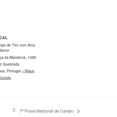
CAL
po de Tiro com Arco
Jamor
ça da Maratona, 1495
z Quebrada
boa
,
Portugal
+ Mapa
Google
7ª Prova Nacional de Campo