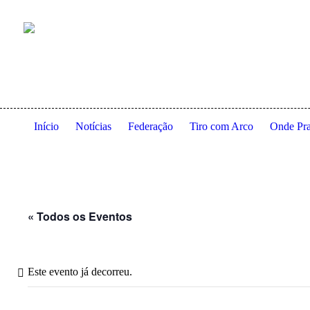
Anexo à residência dos Serviços de Ação Social da Universidade
Início
Notícias
Federação
Tiro com Arco
Onde Pra
« Todos os Eventos
Este evento já decorreu.