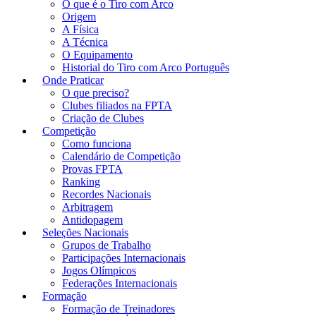
O que é o Tiro com Arco
Origem
A Física
A Técnica
O Equipamento
Historial do Tiro com Arco Português
Onde Praticar
O que preciso?
Clubes filiados na FPTA
Criação de Clubes
Competição
Como funciona
Calendário de Competição
Provas FPTA
Ranking
Recordes Nacionais
Arbitragem
Antidopagem
Seleções Nacionais
Grupos de Trabalho
Participações Internacionais
Jogos Olímpicos
Federações Internacionais
Formação
Formação de Treinadores