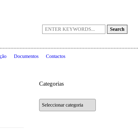
Portugal
(+351) 214 199 028
fpta@fpta.pt
Search
ção
Documentos
Contactos
Categorias
Categorias