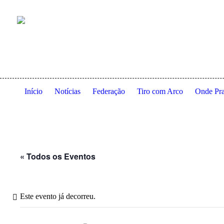
Anexo à residência dos Serviços de Ação Social da Universidade
Início
Notícias
Federação
Tiro com Arco
Onde Pra
« Todos os Eventos
Este evento já decorreu.