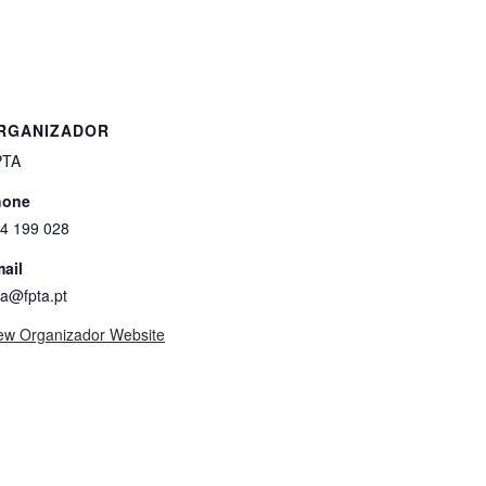
RGANIZADOR
PTA
hone
4 199 028
ail
ta@fpta.pt
ew Organizador Website