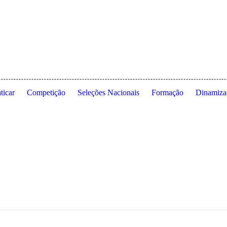
 de Lisboa ◦ Estrada da Costa ◦ 1495-688 Cruz Quebrada ◦ Dafundo ◦ 
ticar
Competição
Seleções Nacionais
Formação
Dinamiza