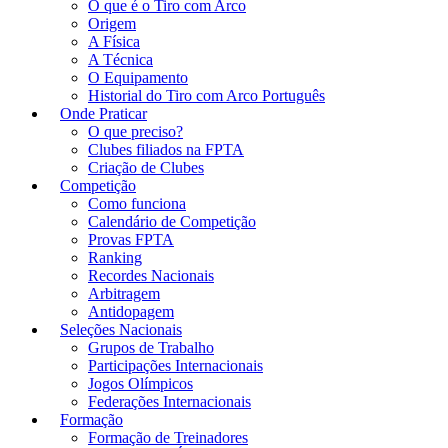
O que é o Tiro com Arco
Origem
A Física
A Técnica
O Equipamento
Historial do Tiro com Arco Português
Onde Praticar
O que preciso?
Clubes filiados na FPTA
Criação de Clubes
Competição
Como funciona
Calendário de Competição
Provas FPTA
Ranking
Recordes Nacionais
Arbitragem
Antidopagem
Seleções Nacionais
Grupos de Trabalho
Participações Internacionais
Jogos Olímpicos
Federações Internacionais
Formação
Formação de Treinadores