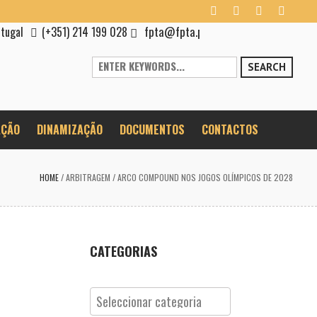
fpta@fpta.pt
rtugal
(+351) 214 199 028
SEARCH
ÇÃO
DINAMIZAÇÃO
DOCUMENTOS
CONTACTOS
HOME
/
ARBITRAGEM
/
ARCO COMPOUND NOS JOGOS OLÍMPICOS DE 2028
CATEGORIAS
Categorias