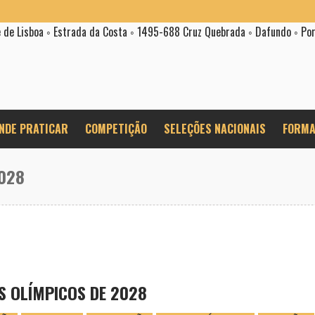
e de Lisboa ◦ Estrada da Costa ◦ 1495-688 Cruz Quebrada ◦ Dafundo ◦ Po
NDE PRATICAR
COMPETIÇÃO
SELEÇÕES NACIONAIS
FORMA
2028
 OLÍMPICOS DE 2028