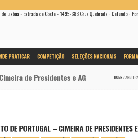
e de Lisboa ◦ Estrada da Costa ◦ 1495-688 Cruz Quebrada ◦ Dafundo ◦ Po
NDE PRATICAR
COMPETIÇÃO
SELEÇÕES NACIONAIS
FORMA
Cimeira de Presidentes e AG
HOME
/
ARBITR
O DE PORTUGAL – CIMEIRA DE PRESIDENTES E