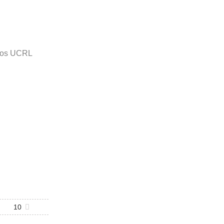
gros UCRL
10