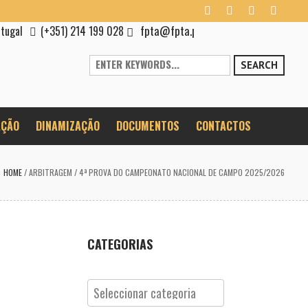
fpta@fpta.pt
rtugal
(+351) 214 199 028
SEARCH
ÇÃO
DINAMIZAÇÃO
DOCUMENTOS
CONTACTOS
HOME
/
ARBITRAGEM
/
4ª PROVA DO CAMPEONATO NACIONAL DE CAMPO 2025/2026
CATEGORIAS
Categorias