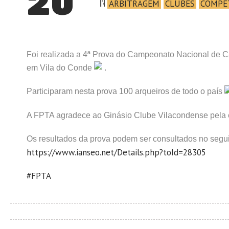
20
IN
ARBITRAGEM
CLUBES
COMPE
Foi realizada a 4ª Prova do Campeonato Nacional de
em Vila do Conde
.
Participaram nesta prova 100 arqueiros de todo o país
A FPTA agradece ao Ginásio Clube Vilacondense pela ex
Os resultados da prova podem ser consultados no segui
https://www.ianseo.net/Details.php?toId=28305
#FPTA