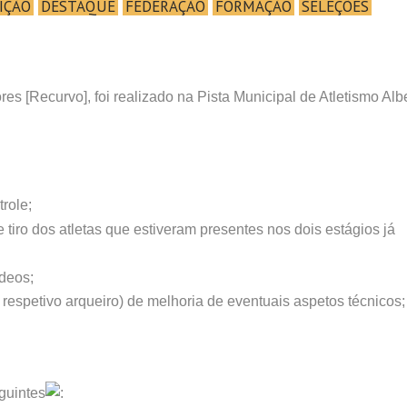
IÇÃO
DESTAQUE
FEDERAÇÃO
FORMAÇÃO
SELEÇÕES
es [Recurvo], foi realizado na Pista Municipal de Atletismo Alb
role;
tiro dos atletas que estiveram presentes nos dois estágios já
ídeos;
 respetivo arqueiro) de melhoria de eventuais aspetos técnicos;
guintes
: