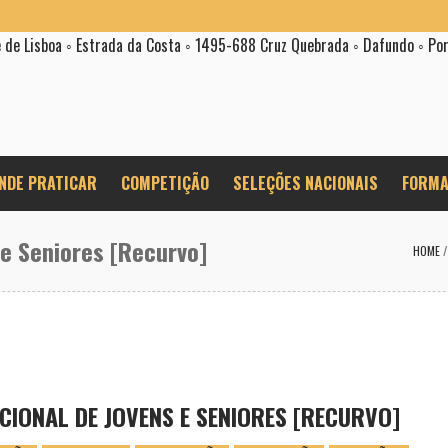
e de Lisboa ◦ Estrada da Costa ◦ 1495-688 Cruz Quebrada ◦ Dafundo ◦ Po
NDE PRATICAR
COMPETIÇÃO
SELEÇÕES NACIONAIS
FORMA
 e Seniores [Recurvo]
HOME
CIONAL DE JOVENS E SENIORES [RECURVO]