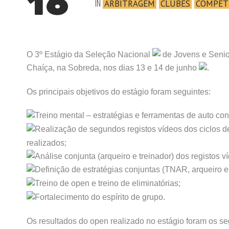
16
IN
ARBITRAGEM
CLUBES
COMPET
O 3º Estágio da Seleção Nacional
de Jovens e Senior
Chaíça, na Sobreda, nos dias 13 e 14 de junho
.
Os principais objetivos do estágio foram seguintes:
Treino mental – estratégias e ferramentas de auto cont
Realização de segundos registos vídeos dos ciclos de 
realizados;
Análise conjunta (arqueiro e treinador) dos registos v
Definição de estratégias conjuntas (TNAR, arqueiro e
Treino de open e treino de eliminatórias;
Fortalecimento do espírito de grupo.
Os resultados do open realizado no estágio foram os se