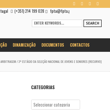
fpta@fpta.pt
rtugal
(+351) 214 199 028
SEARCH
ÇÃO
DINAMIZAÇÃO
DOCUMENTOS
CONTACTOS
/
ARBITRAGEM
/
3º ESTÁGIO DA SELEÇÃO NACIONAL DE JOVENS E SENIORES [RECURVO]
CATEGORIAS
Categorias