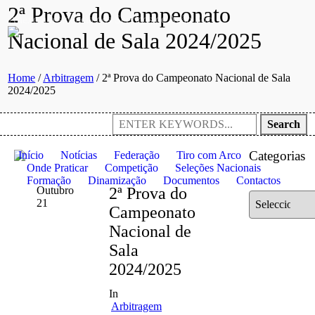
2ª Prova do Campeonato
Anexo à residência dos Serviços de Ação Social da Universidade de
Nacional de Sala 2024/2025
Home
/
Arbitragem
/
2ª Prova do Campeonato Nacional de Sala
2024/2025
Search
Categorias
Início
Notícias
Federação
Tiro com Arco
Onde Praticar
Competição
Seleções Nacionais
Formação
Dinamização
Documentos
Contactos
Outubro
2ª Prova do
Categorias
21
Campeonato
Nacional de
Sala
2024/2025
In
Arbitragem