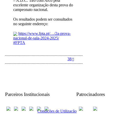
– A.D.C. Tiro com Arco pela
excelente organização desta prova do
campeonato nacional.
Os resultados podem ser consultados
no seguinte endereço:
https://www.fpta.pt/…/2a-prova-
nacional-de-sala-2024-2025/
#FPTA
38
Parceiros Institucionais
Patrocinadores
Condições de Utilização