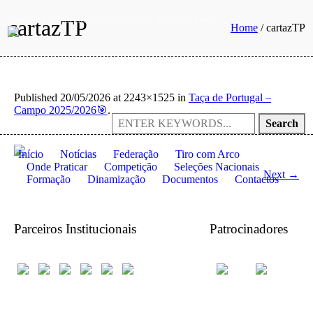
Anexo à residência dos Serviços de Ação Social da Universidade de
cartazTP
Home
/
cartazTP
Published
20/05/2026
at 2243×1525 in
Taça de Portugal –
Campo 2025/2026🎯
.
Search
Início
Notícias
Federação
Tiro com Arco
Onde Praticar
Competição
Seleções Nacionais
Next →
Formação
Dinamização
Documentos
Contactos
Parceiros Institucionais
Patrocinadores