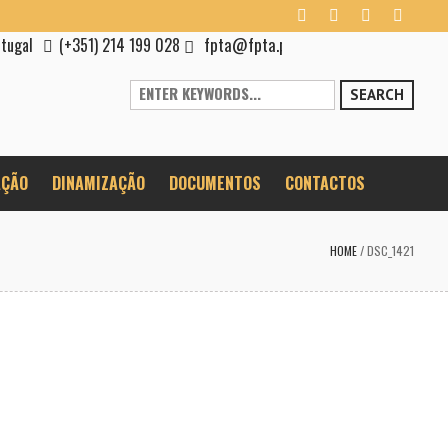
fpta@fpta.pt
rtugal
(+351) 214 199 028
SEARCH
ÇÃO
DINAMIZAÇÃO
DOCUMENTOS
CONTACTOS
HOME
/
DSC_1421