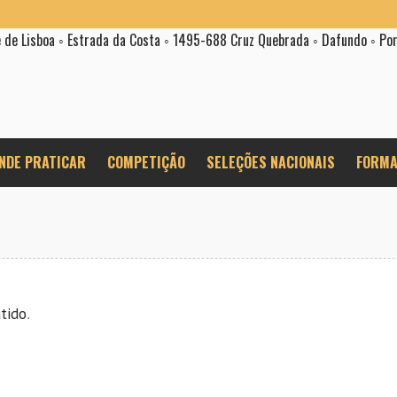
e de Lisboa ◦ Estrada da Costa ◦ 1495-688 Cruz Quebrada ◦ Dafundo ◦ Po
NDE PRATICAR
COMPETIÇÃO
SELEÇÕES NACIONAIS
FORMA
tido
.