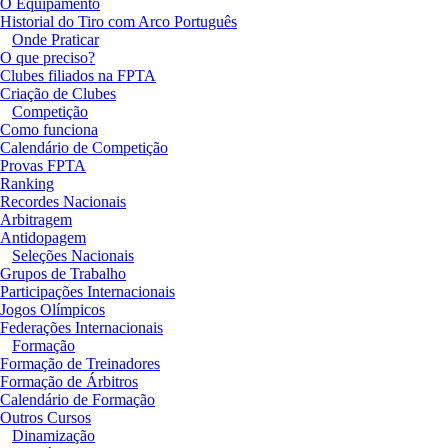
O Equipamento
Historial do Tiro com Arco Português
Onde Praticar
O que preciso?
Clubes filiados na FPTA
Criação de Clubes
Competição
Como funciona
Calendário de Competição
Provas FPTA
Ranking
Recordes Nacionais
Arbitragem
Antidopagem
Seleções Nacionais
Grupos de Trabalho
Participações Internacionais
Jogos Olímpicos
Federações Internacionais
Formação
Formação de Treinadores
Formação de Árbitros
Calendário de Formação
Outros Cursos
Dinamização