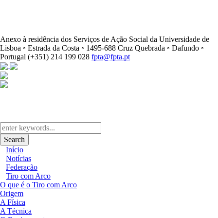
Anexo à residência dos Serviços de Ação Social da Universidade de
Lisboa ◦ Estrada da Costa ◦ 1495-688 Cruz Quebrada ◦ Dafundo ◦
Portugal
(+351) 214 199 028
fpta@fpta.pt
Search
Início
Notícias
Federação
Tiro com Arco
O que é o Tiro com Arco
Origem
A Física
A Técnica