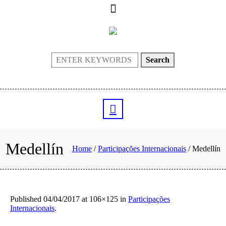
Search
Medellín
Home
/
Participações Internacionais
/
Medellín
Published
04/04/2017
at 106×125 in
Participações
Internacionais
.