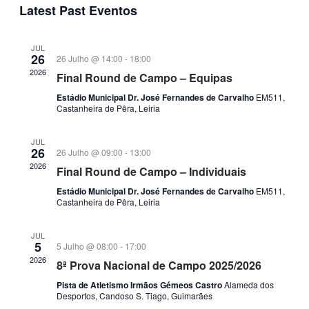
Navig
Latest Past Eventos
data
and
Views
JUL
Navigati
26
26 Julho @ 14:00
-
18:00
2026
Final Round de Campo – Equipas
Estádio Municipal Dr. José Fernandes de Carvalho
EM511,
Castanheira de Pêra, Leiria
JUL
26
26 Julho @ 09:00
-
13:00
2026
Final Round de Campo – Individuais
Estádio Municipal Dr. José Fernandes de Carvalho
EM511,
Castanheira de Pêra, Leiria
JUL
5
5 Julho @ 08:00
-
17:00
2026
8ª Prova Nacional de Campo 2025/2026
Pista de Atletismo Irmãos Gémeos Castro
Alameda dos
Desportos, Candoso S. Tiago, Guimarães