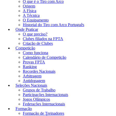
O que é o Tiro com Arco
Origem
A Física
A Técnica
O Equipamento
Historial do Tiro com Arco Português
Onde Praticar
O que preciso?
Clubes filiados na FPTA
Criação de Clubes
Competição
Como funciona
Calendário de Competição
Provas FPTA
Ranking
Recordes Nacionais
Arbitragem
Antidopagem
Seleções Nacionais
Grupos de Trabalho
Participações Internacionais
Jogos Olímpicos
Federações Internacionais
Formação
Formação de Treinadores