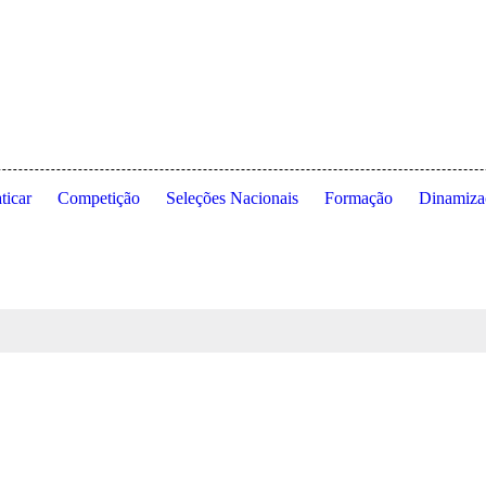
 de Lisboa ◦ Estrada da Costa ◦ 1495-688 Cruz Quebrada ◦ Dafundo ◦ 
ticar
Competição
Seleções Nacionais
Formação
Dinamiza