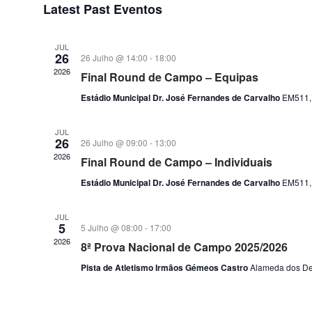
Latest Past Eventos
data
JUL
26
26 Julho @ 14:00
-
18:00
2026
Final Round de Campo – Equipas
Estádio Municipal Dr. José Fernandes de Carvalho
EM511, 
JUL
26
26 Julho @ 09:00
-
13:00
2026
Final Round de Campo – Individuais
Estádio Municipal Dr. José Fernandes de Carvalho
EM511, 
JUL
5
5 Julho @ 08:00
-
17:00
2026
8ª Prova Nacional de Campo 2025/2026
Pista de Atletismo Irmãos Gémeos Castro
Alameda dos De