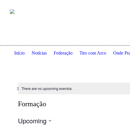
Anexo à residência dos Serviços de Ação Social da Universidade
Início
Notícias
Federação
Tiro com Arco
Onde Pra
There are no upcoming eventos.
Formação
Upcoming
Selecione