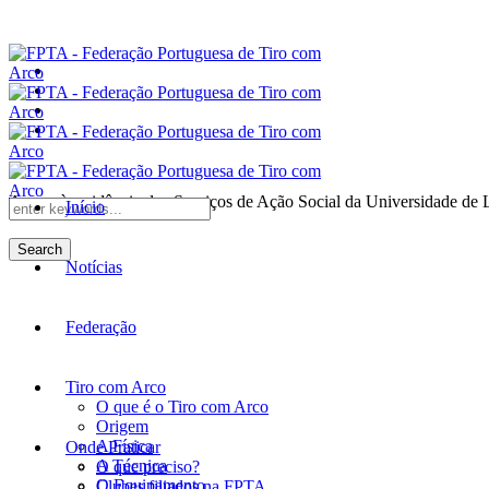
Anexo à residência dos Serviços de Ação Social da Universidade de 
Início
Search
Notícias
Federação
Tiro com Arco
O que é o Tiro com Arco
Origem
A Física
Onde Praticar
A Técnica
O que preciso?
O Equipamento
Clubes filiados na FPTA