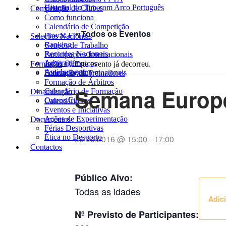
Historial do Tiro com Arco Português
Criação de Clubes
Competição
Como funciona
Calendário de Competição
« Todos os Eventos
Provas FPTA
Seleções Nacionais
Ranking
Grupos de Trabalho
Recordes Nacionais
Participações Internacionais
Arbitragem
Jogos Olímpicos
Formação
Este evento já decorreu.
Antidopagem
Federações Internacionais
Formação de Treinadores
Formação de Árbitros
Semana Europe
Calendário de Formação
Dinamização
Outros Cursos
Calendário
Eventos e Iniciativas
Ações de Experimentação
Documentos
Férias Desportivas
Ética no Desporto
30/09/2016 @ 15:00
-
17:00
Contactos
Público Alvo:
Todas as idades
Adici
Nº Previsto de Participantes: