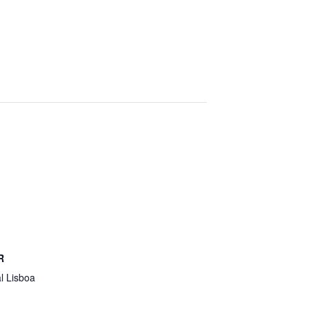
R
l Lisboa