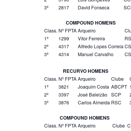
3º
2817
David Fonseca
SC
COMPOUND HOMENS
Class.
Nº FPTA
Arqueiro
Cl
1º
1299
Vítor Ferreira
R
2º
4317
Alfredo Lopes Correia
C
3º
4314
Manuel Carvalho
C
RECURVO HOMENS
Class.
Nº FPTA
Arqueiro
Clube
1º
3821
Joaquim Costa
ABCPT
2º
3397
José Baleizão
SCP
3º
3876
Carlos Almeida
RSC
COMPOUND HOMENS
Class.
Nº FPTA
Arqueiro
Clube
C