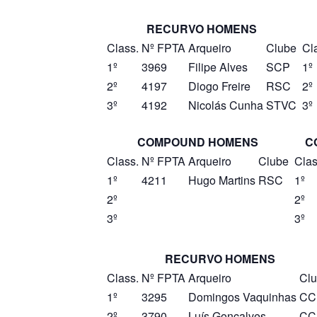
RECURVO HOMENS
Class.
Nº FPTA
Arqueiro
Clube
Cl
1º
3969
Filipe Alves
SCP
1º
2º
4197
Diogo Freire
RSC
2º
3º
4192
Nicolás Cunha
STVC
3º
COMPOUND HOMENS
C
Class.
Nº FPTA
Arqueiro
Clube
Clas
1º
4211
Hugo Martins
RSC
1º
2º
2º
3º
3º
RECURVO HOMENS
Class.
Nº FPTA
Arqueiro
Cl
1º
3295
Domingos Vaquinhas
CC
2º
3790
Luís Gonçalves
CC