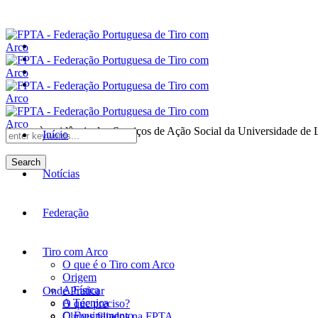
Anexo à residência dos Serviços de Ação Social da Universidade de 
Início
Search
Notícias
Federação
Tiro com Arco
O que é o Tiro com Arco
Origem
A Física
Onde Praticar
A Técnica
O que preciso?
O Equipamento
Clubes filiados na FPTA