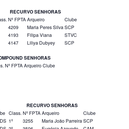
RECURVO SENHORAS
ass.
Nº FPTA
Arqueiro
Clube
4209
Maria Peres Silva
SCP
4193
Filipa Viana
STVC
4147
Liliya Dubyey
SCP
OMPOUND SENHORAS
s.
Nº FPTA
Arqueiro
Clube
RECURVO SENHORAS
ube
Class.
Nº FPTA
Arqueiro
Clube
DS
1º
3255
Maria João Parreira
SCP
DS
2º
3506
Eugénia Azevedo
CAM