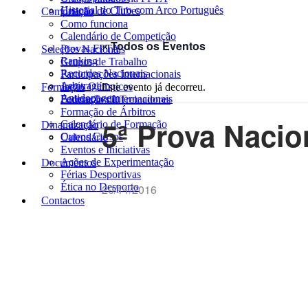
Historial do Tiro com Arco Português
Criação de Clubes
Competição
Como funciona
Calendário de Competição
« Todos os Eventos
Provas FPTA
Seleções Nacionais
Ranking
Grupos de Trabalho
Recordes Nacionais
Participações Internacionais
Arbitragem
Jogos Olímpicos
Formação
Este evento já decorreu.
Antidopagem
Federações Internacionais
Formação de Treinadores
Formação de Árbitros
5ª Prova Nacio
Calendário de Formação
Dinamização
Outros Cursos
Calendário
Eventos e Iniciativas
Ações de Experimentação
Documentos
Férias Desportivas
Ética no Desporto
20/11/2016
Contactos