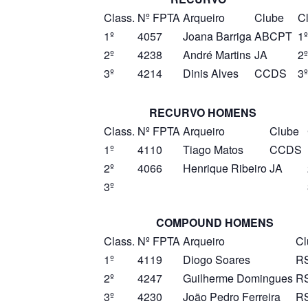
Class.
Nº FPTA
Arqueiro
Clube
Cl
1º
4057
Joana Barriga
ABCPT
1º
2º
4238
André Martins
JA
2º
3º
4214
Dinis Alves
CCDS
3º
RECURVO HOMENS
Class.
Nº FPTA
Arqueiro
Clube
1º
4110
Tiago Matos
CCDS
2º
4066
Henrique Ribeiro
JA
3º
COMPOUND HOMENS
Class.
Nº FPTA
Arqueiro
Cl
1º
4119
Diogo Soares
R
2º
4247
Guilherme Domingues
R
3º
4230
João Pedro Ferreira
R