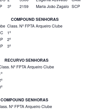
P
3º
2159
Maria João Zagalo
SCP
COMPOUND SENHORAS
ube
Class.
Nº FPTA
Arqueiro
Clube
SC
1º
SP
2º
SP
3º
RECURVO SENHORAS
Class.
Nº FPTA
Arqueiro
Clube
1º
2º
3º
COMPOUND SENHORAS
lass.
Nº FPTA
Arqueiro
Clube