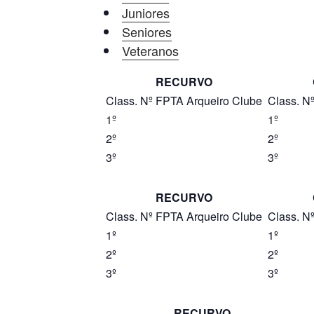
Juniores
Seniores
Veteranos
RECURVO
Class.
Nº FPTA
Arqueiro
Clube
Class.
N
1º
1º
2º
2º
3º
3º
RECURVO
Class.
Nº FPTA
Arqueiro
Clube
Class.
N
1º
1º
2º
2º
3º
3º
RECURVO