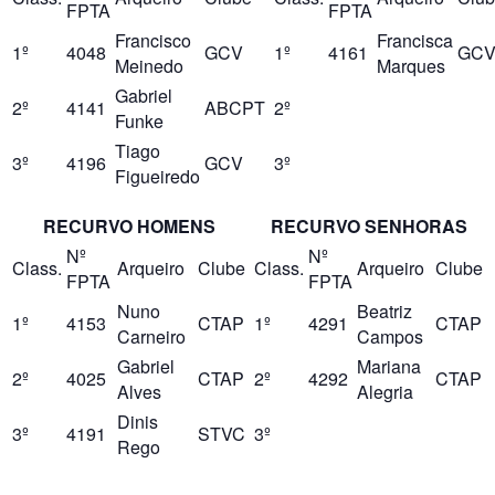
FPTA
FPTA
Francisco
Francisca
1º
4048
GCV
1º
4161
GC
Meinedo
Marques
Gabriel
2º
4141
ABCPT
2º
Funke
Tiago
3º
4196
GCV
3º
Figueiredo
RECURVO HOMENS
RECURVO SENHORAS
Nº
Nº
Class.
Arqueiro
Clube
Class.
Arqueiro
Clube
FPTA
FPTA
Nuno
Beatriz
1º
4153
CTAP
1º
4291
CTAP
Carneiro
Campos
Gabriel
Mariana
2º
4025
CTAP
2º
4292
CTAP
Alves
Alegria
Dinis
3º
4191
STVC
3º
Rego