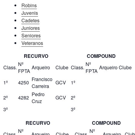
Robins
Juvenis
Cadetes
Juniores
Seniores
Veteranos
RECURVO
COMPOUND
Nº
Nº
Class.
Arqueiro
Clube
Class.
Arqueiro
Clube
FPTA
FPTA
Francisco
1º
4250
GCV
1º
Carreira
Pedro
2º
4282
GCV
2º
Cruz
3º
3º
RECURVO
COMPOUND
Nº
Nº
Class.
Arqueiro
Clube
Class.
Arqueiro
Clu