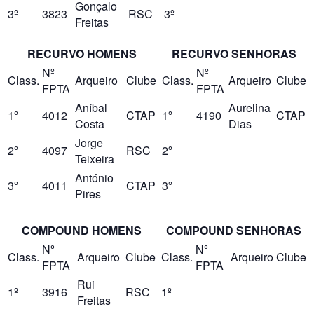
Gonçalo
3º
3823
RSC
3º
Freitas
RECURVO HOMENS
RECURVO SENHORAS
Nº
Nº
Class.
Arqueiro
Clube
Class.
Arqueiro
Clube
FPTA
FPTA
Aníbal
Aurelina
1º
4012
CTAP
1º
4190
CTAP
Costa
Dias
Jorge
2º
4097
RSC
2º
Teixeira
António
3º
4011
CTAP
3º
Pires
COMPOUND HOMENS
COMPOUND SENHORAS
Nº
Nº
Class.
Arqueiro
Clube
Class.
Arqueiro
Clube
FPTA
FPTA
Rui
1º
3916
RSC
1º
Freitas