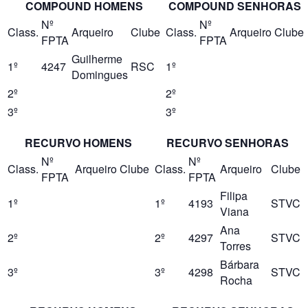
COMPOUND HOMENS
COMPOUND SENHORAS
Nº
Nº
Class.
Arqueiro
Clube
Class.
Arqueiro
Clube
FPTA
FPTA
Guilherme
1º
4247
RSC
1º
Domingues
2º
2º
3º
3º
RECURVO HOMENS
RECURVO SENHORAS
Nº
Nº
Class.
Arqueiro
Clube
Class.
Arqueiro
Clube
FPTA
FPTA
Filipa
1º
1º
4193
STVC
Viana
Ana
2º
2º
4297
STVC
Torres
Bárbara
3º
3º
4298
STVC
Rocha