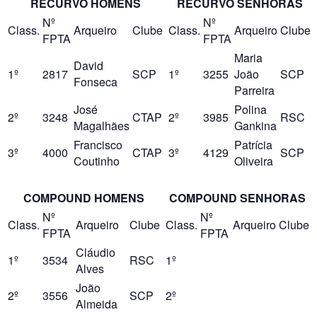
RECURVO HOMENS
RECURVO SENHORAS
Nº
Nº
Class.
Arqueiro
Clube
Class.
Arqueiro
Clube
FPTA
FPTA
Maria
David
1º
2817
SCP
1º
3255
João
SCP
Fonseca
Parreira
José
Polina
2º
3248
CTAP
2º
3985
RSC
Magalhães
Gankina
Francisco
Patrícia
3º
4000
CTAP
3º
4129
SCP
Coutinho
Oliveira
COMPOUND HOMENS
COMPOUND SENHORAS
Nº
Nº
Class.
Arqueiro
Clube
Class.
Arqueiro
Clube
FPTA
FPTA
Cláudio
1º
3534
RSC
1º
Alves
João
2º
3556
SCP
2º
Almeida