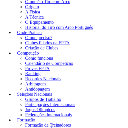
O que é o Tiro com Arco
Origem
A Física
A Técnica
O Equipamento
Historial do Tiro com Arco Português
Onde Praticar
O que preciso?
Clubes filiados na FPTA
Criação de Clubes
Competição
Como funciona
Calendário de Competição
Provas FPTA
Ranking
Recordes Nacionais
Arbitragem
Antidopagem
Seleções Nacionais
Grupos de Trabalho
Participações Internacionais
Jogos Olímpicos
Federações Internacionais
Formação
Formação de Treinadores