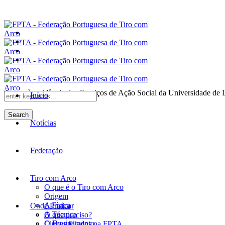
Anexo à residência dos Serviços de Ação Social da Universidade de 
Início
Search
Notícias
Federação
Tiro com Arco
O que é o Tiro com Arco
Origem
A Física
Onde Praticar
A Técnica
O que preciso?
O Equipamento
Clubes filiados na FPTA