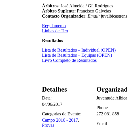
Árbitros
: José Almeida / Gil Rodrigues
Árbitro Suplente
: Francisco Galveias
Contacto Organizador
:
Email:
juvalbicastre
Regulamento
Linhas de Tiro
Resultados
Lista de Resultados – Individual (OPEN)
Lista de Resultados – Equipas (OPEN)
Livro Completo de Resultados
Detalhes
Organiza
Data:
Juventude Albica
04/06/2017
Phone
Categorias de Evento:
272 081 858
Campo 2016 - 2017
,
Email
Provas