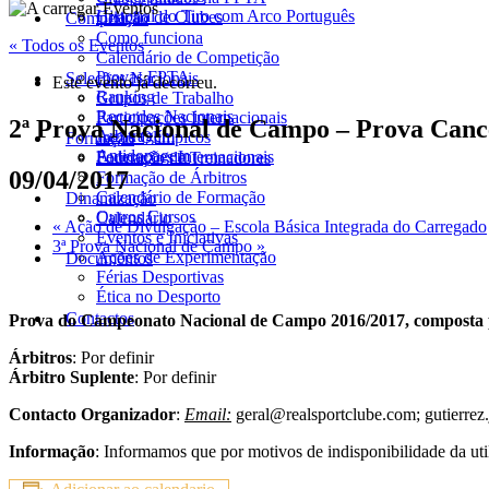
Historial do Tiro com Arco Português
Criação de Clubes
Competição
Como funciona
« Todos os Eventos
Calendário de Competição
Provas FPTA
Seleções Nacionais
Este evento já decorreu.
Ranking
Grupos de Trabalho
Recordes Nacionais
Participações Internacionais
2ª Prova Nacional de Campo – Prova Canc
Arbitragem
Jogos Olímpicos
Formação
Antidopagem
Federações Internacionais
Formação de Treinadores
09/04/2017
Formação de Árbitros
Calendário de Formação
Dinamização
Outros Cursos
Calendário
«
Ação de Divulgação – Escola Básica Integrada do Carregado
Eventos e Iniciativas
3ª Prova Nacional de Campo
»
Ações de Experimentação
Documentos
Férias Desportivas
Ética no Desporto
Contactos
Prova do Campeonato Nacional de Campo 2016/2017, composta p
Árbitros
: Por definir
Árbitro Suplente
: Por definir
Contacto Organizador
:
Email:
geral@realsportclube.com; gutierr
Informação
: Informamos que por motivos de indisponibilidade da u