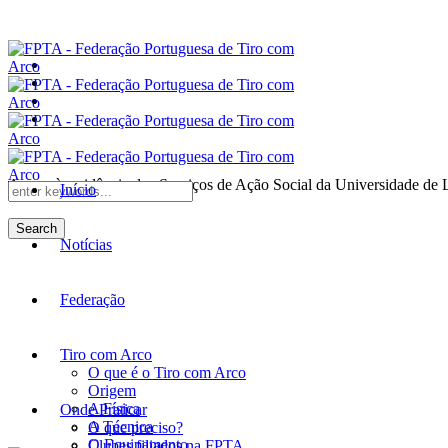
Anexo à residência dos Serviços de Ação Social da Universidade de 
Início
Search
Notícias
Federação
Tiro com Arco
O que é o Tiro com Arco
Origem
A Física
Onde Praticar
A Técnica
O que preciso?
O Equipamento
Clubes filiados na FPTA