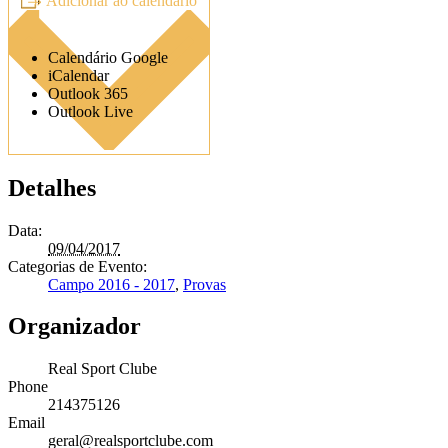
Adicionar ao calendario
Calendário Google
iCalendar
Outlook 365
Outlook Live
Detalhes
Data:
09/04/2017
Categorias de Evento:
Campo 2016 - 2017
,
Provas
Organizador
Real Sport Clube
Phone
214375126
Email
geral@realsportclube.com