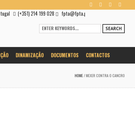
fpta@fpta.pt
rtugal
(+351) 214 199 028
SEARCH
ÇÃO
DINAMIZAÇÃO
DOCUMENTOS
CONTACTOS
HOME
/
MEXER CONTRA O CANCRO