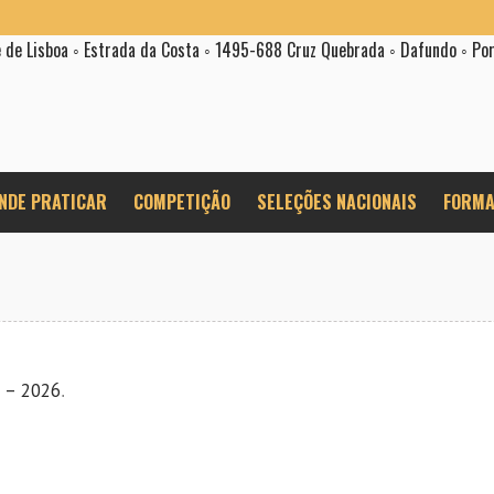
e de Lisboa ◦ Estrada da Costa ◦ 1495-688 Cruz Quebrada ◦ Dafundo ◦ Po
NDE PRATICAR
COMPETIÇÃO
SELEÇÕES NACIONAIS
FORMA
 – 2026
.