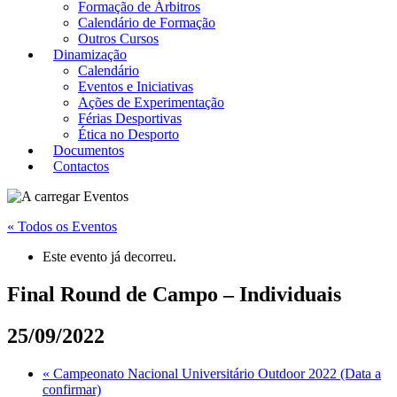
Formação de Árbitros
Calendário de Formação
Outros Cursos
Dinamização
Calendário
Eventos e Iniciativas
Ações de Experimentação
Férias Desportivas
Ética no Desporto
Documentos
Contactos
« Todos os Eventos
Este evento já decorreu.
Final Round de Campo – Individuais
25/09/2022
«
Campeonato Nacional Universitário Outdoor 2022 (Data a
confirmar)