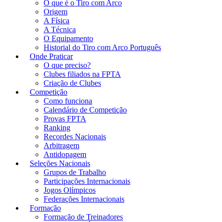
O que é o Tiro com Arco
Origem
A Física
A Técnica
O Equipamento
Historial do Tiro com Arco Português
Onde Praticar
O que preciso?
Clubes filiados na FPTA
Criação de Clubes
Competição
Como funciona
Calendário de Competição
Provas FPTA
Ranking
Recordes Nacionais
Arbitragem
Antidopagem
Seleções Nacionais
Grupos de Trabalho
Participações Internacionais
Jogos Olímpicos
Federações Internacionais
Formação
Formação de Treinadores