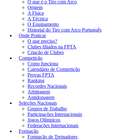
O que é o Tiro com Arco
Origem
A Física
A Técnica
O Equipamento
Historial do Tiro com Arco Português
Onde Praticar
O que preciso?
Clubes filiados na FPTA
Criação de Clubes
Competição
Como funciona
Calendário de Competição
Provas FPTA
Ranking
Recordes Nacionais
Arbitragem
Antidopagem
Seleções Nacionais
Grupos de Trabalho
Participações Internacionais
Jogos Olímpicos
Federações Internacionais
Formação
Formação de Treinadores